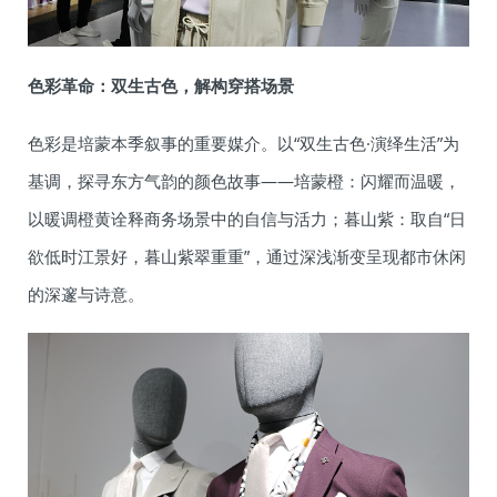
色彩革命：双生古色，解构穿搭场景
色彩是培蒙本季叙事的重要媒介。以“双生古色·演绎生活”为
基调，探寻东方气韵的颜色故事——培蒙橙：闪耀而温暖，
以暖调橙黄诠释商务场景中的自信与活力；暮山紫：取自“日
欲低时江景好，暮山紫翠重重”，通过深浅渐变呈现都市休闲
的深邃与诗意。