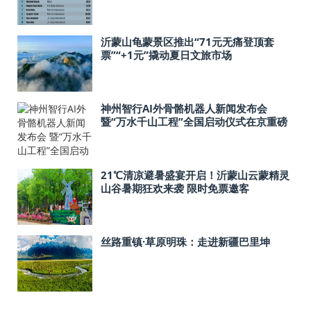
沂蒙山龟蒙景区推出“71元无痛登顶套
票”“+1元”撬动夏日文旅市场
神州智行AI外骨骼机器人新闻发布会
暨“万水千山工程”全国启动仪式在京重磅
启幕
21℃清凉避暑盛宴开启！沂蒙山云蒙精灵
山谷暑期狂欢来袭 限时免票邀客
丝路重镇·草原明珠：走进新疆巴里坤